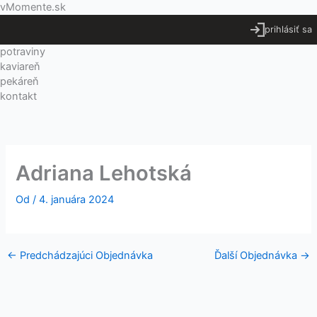
Preskočiť
Menu
vMomente.sk
na
prihlásiť sa
obsah
potraviny
kaviareň
pekáreň
kontakt
Adriana Lehotská
Od
/
4. januára 2024
←
Predchádzajúci Objednávka
Ďalší Objednávka
→