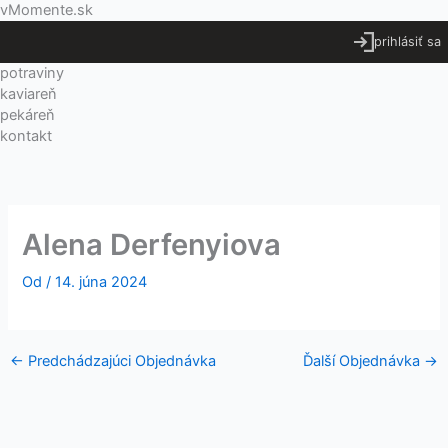
Preskočiť
Menu
vMomente.sk
na
prihlásiť sa
obsah
potraviny
kaviareň
pekáreň
kontakt
Alena Derfenyiova
Od
/
14. júna 2024
←
Predchádzajúci Objednávka
Ďalší Objednávka
→