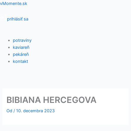
Preskočiť
Menu
vMomente.sk
na
obsah
prihlásiť sa
potraviny
kaviareň
pekáreň
kontakt
BIBIANA HERCEGOVA
Od
/
10. decembra 2023