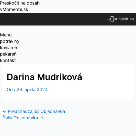
Preskočiť na obsah
vMomente.sk
prihlásiť sa
Menu
potraviny
kaviareň
pekáreň
kontakt
Darina Mudriková
Od
/
26. apríla 2024
←
Predchádzajúci Objednávka
Ďalší Objednávka
→