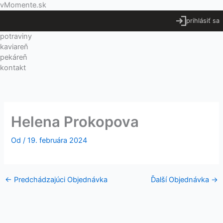
Preskočiť
Menu
vMomente.sk
na
prihlásiť sa
obsah
potraviny
kaviareň
pekáreň
kontakt
Helena Prokopova
Od
/
19. februára 2024
←
Predchádzajúci Objednávka
Ďalší Objednávka
→