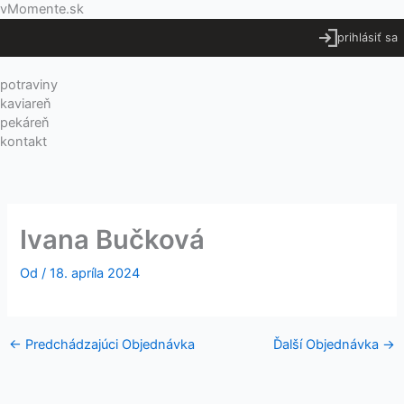
Preskočiť
Menu
vMomente.sk
na
prihlásiť sa
obsah
potraviny
kaviareň
pekáreň
kontakt
Ivana Bučková
Od
/
18. apríla 2024
←
Predchádzajúci Objednávka
Ďalší Objednávka
→