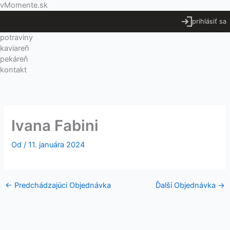
Preskočiť
Menu
vMomente.sk
na
prihlásiť sa
obsah
potraviny
kaviareň
pekáreň
kontakt
Ivana Fabini
Od
/
11. januára 2024
←
Predchádzajúci Objednávka
Ďalší Objednávka
→