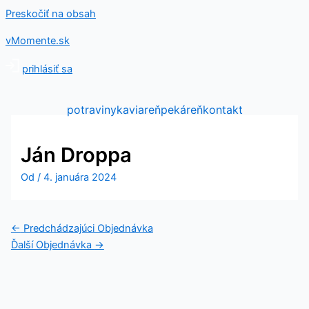
Preskočiť na obsah
vMomente.sk
prihlásiť sa
potraviny
kaviareň
pekáreň
kontakt
Ján Droppa
Od
/
4. januára 2024
←
Predchádzajúci Objednávka
Ďalší Objednávka
→