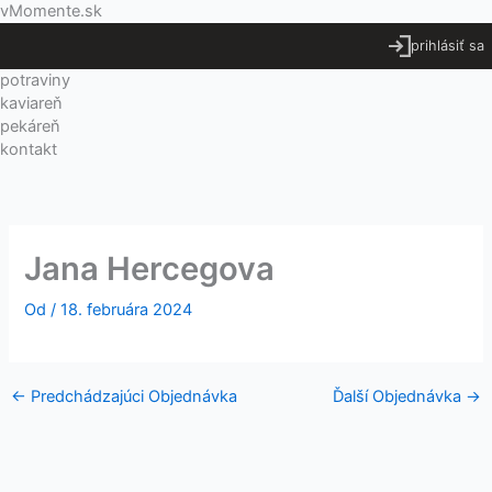
Preskočiť
Menu
vMomente.sk
na
prihlásiť sa
obsah
potraviny
kaviareň
pekáreň
kontakt
Jana Hercegova
Od
/
18. februára 2024
←
Predchádzajúci Objednávka
Ďalší Objednávka
→