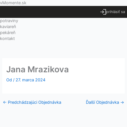
Preskočiť
Menu
vMomente.sk
na
prihlásiť sa
obsah
potraviny
kaviareň
pekáreň
kontakt
Jana Mrazikova
Od
/
27. marca 2024
←
Predchádzajúci Objednávka
Ďalší Objednávka
→