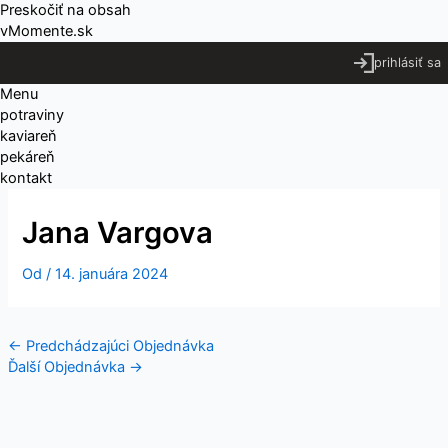
Preskočiť na obsah
vMomente.sk
prihlásiť sa
Menu
potraviny
kaviareň
pekáreň
kontakt
Jana Vargova
Od
/
14. januára 2024
←
Predchádzajúci Objednávka
Ďalší Objednávka
→