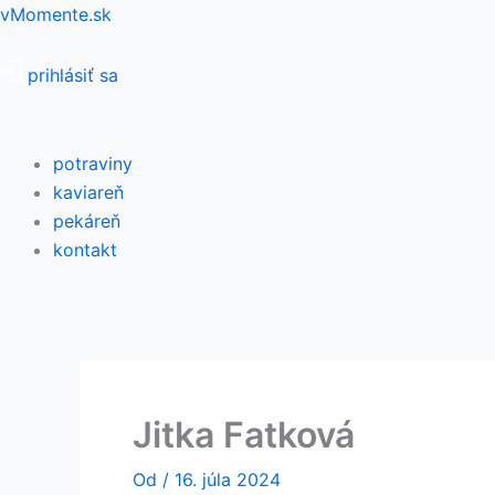
Preskočiť
Menu
vMomente.sk
na
obsah
prihlásiť sa
potraviny
kaviareň
pekáreň
kontakt
Jitka Fatková
Od
/
16. júla 2024