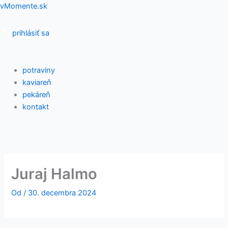
Preskočiť
Menu
vMomente.sk
na
obsah
prihlásiť sa
potraviny
kaviareň
pekáreň
kontakt
Juraj Halmo
Od
/
30. decembra 2024