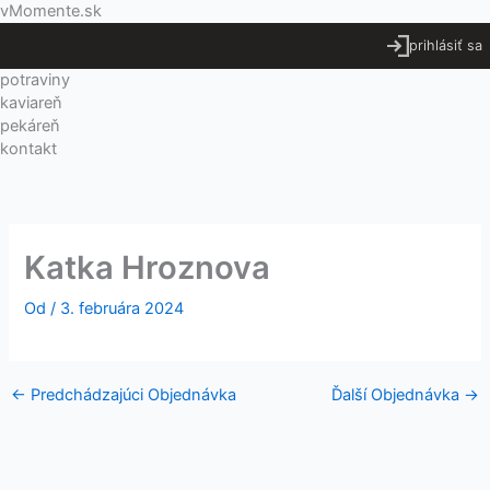
Preskočiť
Menu
vMomente.sk
na
prihlásiť sa
obsah
potraviny
kaviareň
pekáreň
kontakt
Katka Hroznova
Od
/
3. februára 2024
←
Predchádzajúci Objednávka
Ďalší Objednávka
→