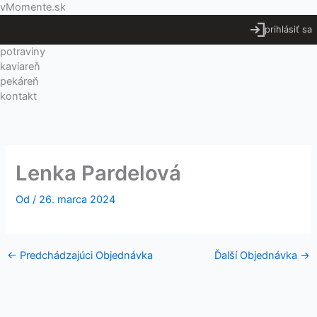
Preskočiť
Menu
vMomente.sk
na
prihlásiť sa
obsah
potraviny
kaviareň
pekáreň
kontakt
Lenka Pardelová
Od
/
26. marca 2024
←
Predchádzajúci Objednávka
Ďalší Objednávka
→