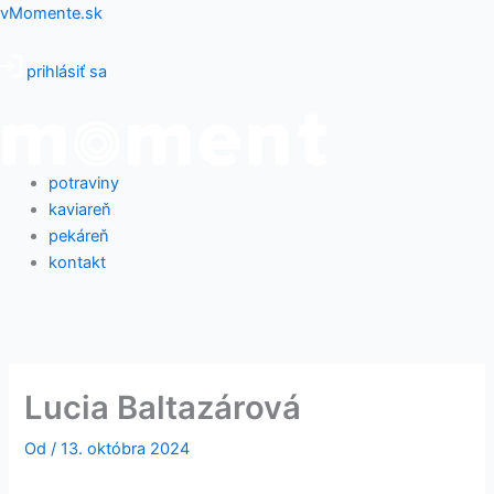
Preskočiť
Menu
vMomente.sk
na
obsah
prihlásiť sa
potraviny
kaviareň
pekáreň
kontakt
Lucia Baltazárová
Od
/
13. októbra 2024