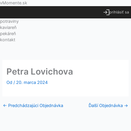
Preskočiť
Menu
vMomente.sk
na
prihlásiť sa
obsah
potraviny
kaviareň
pekáreň
kontakt
Petra Lovichova
Od
/
20. marca 2024
←
Predchádzajúci Objednávka
Ďalší Objednávka
→