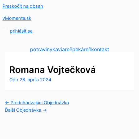
Preskočiť na obsah
vMomente.sk
prihlásiť sa
potraviny
kaviareň
pekáreň
kontakt
Romana Vojtečková
Od
/
28. apríla 2024
←
Predchádzajúci Objednávka
Ďalší Objednávka
→