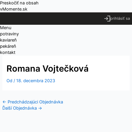
Preskočiť na obsah
vMomente.sk
prihlásiť sa
Menu
potraviny
kaviareň
pekáreň
kontakt
Romana Vojtečková
Od
/
18. decembra 2023
←
Predchádzajúci Objednávka
Ďalší Objednávka
→