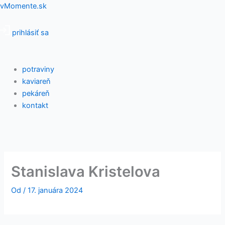
Preskočiť
Menu
vMomente.sk
na
obsah
prihlásiť sa
potraviny
kaviareň
pekáreň
kontakt
Stanislava Kristelova
Od
/
17. januára 2024