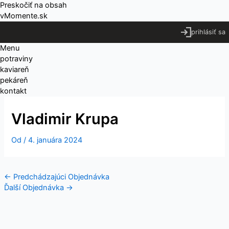
Preskočiť na obsah
vMomente.sk
prihlásiť sa
Menu
potraviny
kaviareň
pekáreň
kontakt
Vladimir Krupa
Od
/
4. januára 2024
←
Predchádzajúci Objednávka
Ďalší Objednávka
→