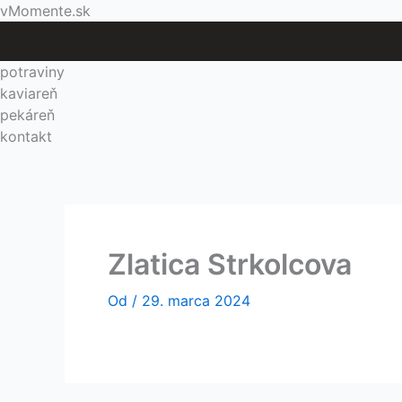
Preskočiť
Menu
vMomente.sk
na
obsah
potraviny
kaviareň
pekáreň
kontakt
Zlatica Strkolcova
Od
/
29. marca 2024