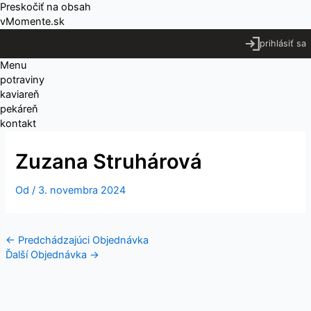
Preskočiť na obsah
vMomente.sk
prihlásiť sa
Menu
potraviny
kaviareň
pekáreň
kontakt
Zuzana Struhárová
Od
/
3. novembra 2024
←
Predchádzajúci Objednávka
Ďalší Objednávka
→