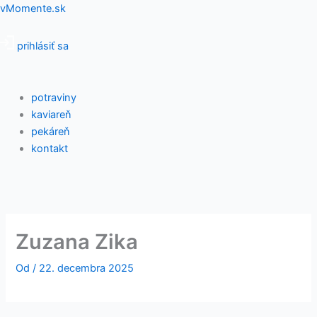
Preskočiť
Menu
vMomente.sk
na
obsah
prihlásiť sa
potraviny
kaviareň
pekáreň
kontakt
Zuzana Zika
Od
/
22. decembra 2025