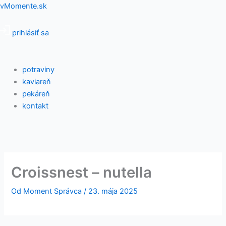
Preskočiť
Menu
vMomente.sk
na
obsah
prihlásiť sa
potraviny
kaviareň
pekáreň
kontakt
Croissnest – nutella
Od
Moment Správca
/
23. mája 2025