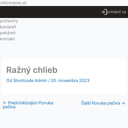
Preskočiť
Menu
vMomente.sk
na
prihlásiť sa
obsah
potraviny
kaviareň
pekáreň
kontakt
Ražný chlieb
Od
Shortcode Admin
/
20. novembra 2023
←
Predchádzajúci Ponuka
Ďalší Ponuka pečiva
→
pečiva