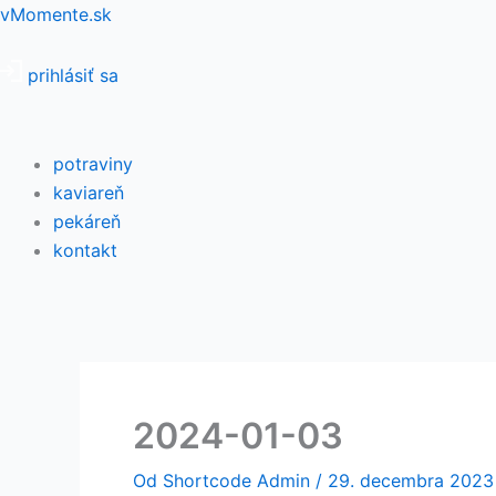
Preskočiť
Menu
vMomente.sk
na
obsah
prihlásiť sa
potraviny
kaviareň
pekáreň
kontakt
2024-01-03
Od
Shortcode Admin
/
29. decembra 2023