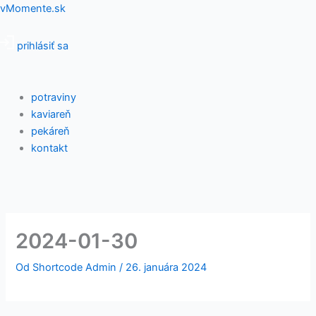
Preskočiť
Menu
vMomente.sk
na
obsah
prihlásiť sa
potraviny
kaviareň
pekáreň
kontakt
2024-01-30
Od
Shortcode Admin
/
26. januára 2024