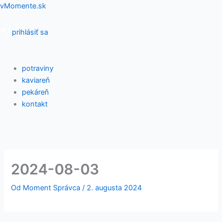
Preskočiť
Menu
vMomente.sk
na
obsah
prihlásiť sa
potraviny
kaviareň
pekáreň
kontakt
2024-08-03
Od
Moment Správca
/
2. augusta 2024