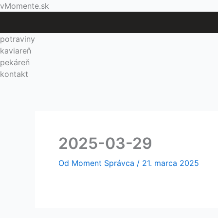
Preskočiť
Menu
vMomente.sk
na
obsah
potraviny
kaviareň
pekáreň
kontakt
2025-03-29
Od
Moment Správca
/
21. marca 2025