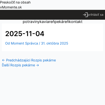
Preskočiť na obsah
vMomente.sk
prihlásiť sa
potraviny
kaviareň
pekáreň
kontakt
2025-11-04
Od
Moment Správca
/
31. októbra 2025
←
Predchádzajúci Rozpis pekárne
Ďalší Rozpis pekárne
→