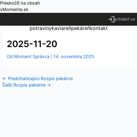
Preskočiť na obsah
vMomente.sk
prihlásiť sa
potraviny
kaviareň
pekáreň
kontakt
2025-11-20
Od
Moment Správca
/
14. novembra 2025
←
Predchádzajúci Rozpis pekárne
Ďalší Rozpis pekárne
→