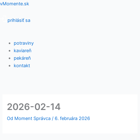
Preskočiť
Menu
vMomente.sk
na
obsah
prihlásiť sa
potraviny
kaviareň
pekáreň
kontakt
2026-02-14
Od
Moment Správca
/
6. februára 2026