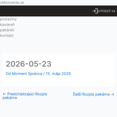
Preskočiť
Menu
vMomente.sk
na
prihlásiť sa
obsah
potraviny
kaviareň
pekáreň
kontakt
2026-05-23
Od
Moment Správca
/
15. mája 2026
←
Predchádzajúci Rozpis
Ďalší Rozpis pekárne
→
pekárne