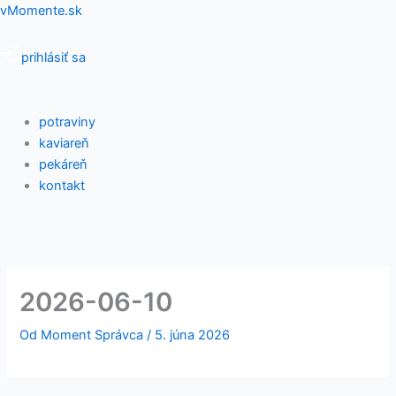
Preskočiť
Menu
vMomente.sk
na
obsah
prihlásiť sa
potraviny
kaviareň
pekáreň
kontakt
2026-06-10
Od
Moment Správca
/
5. júna 2026