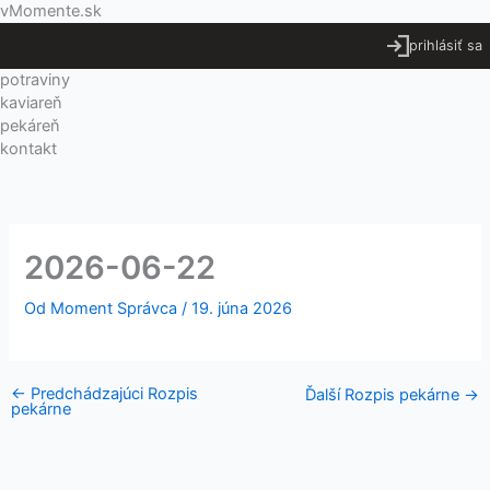
Preskočiť
Menu
vMomente.sk
na
prihlásiť sa
obsah
potraviny
kaviareň
pekáreň
kontakt
2026-06-22
Od
Moment Správca
/
19. júna 2026
←
Predchádzajúci Rozpis
Ďalší Rozpis pekárne
→
pekárne