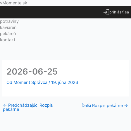
Preskočiť
Menu
vMomente.sk
na
prihlásiť sa
obsah
potraviny
kaviareň
pekáreň
kontakt
2026-06-25
Od
Moment Správca
/
19. júna 2026
←
Predchádzajúci Rozpis
Ďalší Rozpis pekárne
→
pekárne