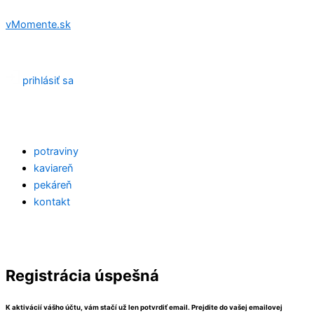
Preskočiť
vMomente.sk
na
obsah
prihlásiť sa
Menu
potraviny
kaviareň
pekáreň
kontakt
Registrácia úspešná
K aktivácií vášho účtu, vám stačí už len potvrdiť email. Prejdite do vašej emailovej