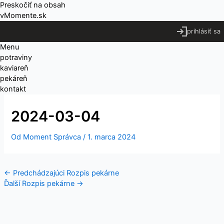
Preskočiť na obsah
vMomente.sk
prihlásiť sa
Menu
potraviny
kaviareň
pekáreň
kontakt
2024-03-04
Od
Moment Správca
/
1. marca 2024
←
Predchádzajúci Rozpis pekárne
Ďalší Rozpis pekárne
→