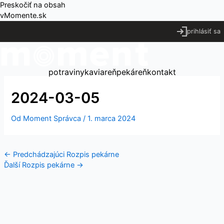
Preskočiť na obsah
vMomente.sk
prihlásiť sa
potraviny
kaviareň
pekáreň
kontakt
2024-03-05
Od
Moment Správca
/
1. marca 2024
←
Predchádzajúci Rozpis pekárne
Ďalší Rozpis pekárne
→